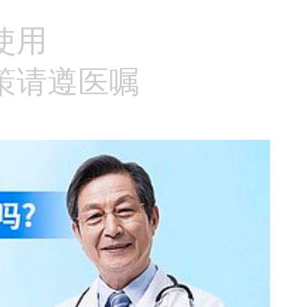
使用
策请遵医嘱