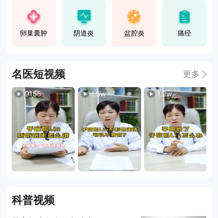
卵巢囊肿
阴道炎
盆腔炎
痛经
名医短视频
更多
9155
1.5w
1.2w
科普视频