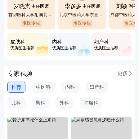
罗晓岚
李多多
刘颖
主任医师
主任医师
副主
首都医科大学附属北京佑安医院
北京中医药大学东直门医院
名医专栏
名医专栏
名医专
皮肤科
内科
妇产科
优质医生推荐
优质医生推荐
优质医生推荐
专家视频
更多
中医科
内科
妇产科
推荐
儿科
男科
外科
肿瘤科