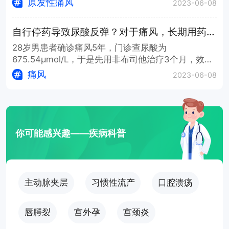
原发性痛风
2023-06-08
消退，尿酸恢复至正常水平。目前患者病情稳定，已
出院休养，定期随访中。
自行停药导致尿酸反弹？对于痛风，长期用药很关键！
28岁男患者确诊痛风5年，门诊查尿酸为
675.54μmol/L，于是先用非布司他治疗3个月，效果
不好。因此调整为苯溴马隆加碳酸氢钠治疗，用药1个
痛风
2023-06-08
月左右，门诊复查尿酸恢复正常。然而患者自行停
药，导致尿酸反弹，因此在告知要遵医嘱用药后，患
者病情控制稳定。
你可能感兴趣——疾病科普
主动脉夹层
习惯性流产
口腔溃疡
唇腭裂
宫外孕
宫颈炎