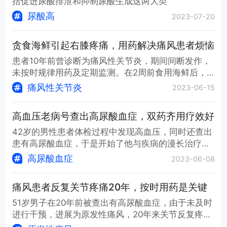
括促进尿酸排泄和抑制尿酸生成这两大类
尿酸高
2023-07-20
贪食海鲜引起右膝疼痛，用药解决痛风患者烦恼
患者10年前曾诊断为痛风性关节炎，期间间断发作，
未按时规律用药及定期监测。在2周前食用海鲜后，
患者左膝关节出现了明显的肿痛症状，遂就医治疗。
痛风性关节炎
2023-06-15
经过药物治疗5天后，患者右膝关节肿胀消退，疼痛
症状减轻，尿酸较入院时下降。
高血压老病号查出高尿酸血症，双药齐用疗效好
42岁的男性患者体检过程中发现高血压，同时还查出
患有高尿酸血症，于是开始了他与疾病的漫长治疗。
经过几年的门诊随访治疗，患者的血压控制尚可，血
高尿酸血症
2023-06-08
尿酸水平已经基本恢复正常。目前病情稳定，仍处于
长期随访状态中。
痛风患者反复关节疼痛20年，按时用药是关键
51岁男子在20年前被查出有高尿酸血症，由于未及时
进行干预，进展为原发性痛风，20年来关节反复疼
痛。本次入院经过药物治疗后，患者左足疼痛、肿胀