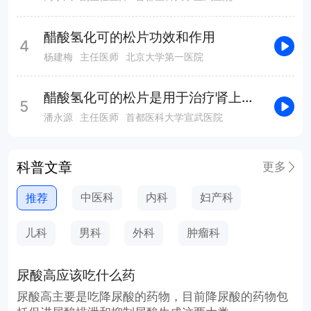
醋酸氢化可的松片功效和作用
4
杨建梅
主任医师
北京大学第一医院
醋酸氢化可的松片是用于治疗肾上腺皮质功能减退症的吗
5
潘永源
主任医师
首都医科大学宣武医院
科普文章
更多
中医科
内科
妇产科
推荐
儿科
男科
外科
肿瘤科
尿酸高应该吃什么药
尿酸高主要是吃降尿酸的药物，目前降尿酸的药物包