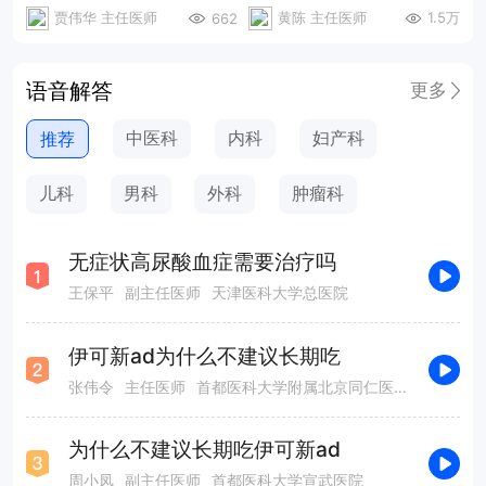
贾伟华 主任医师
黄陈 主任医师
1.5万
662
语音解答
更多
中医科
内科
妇产科
推荐
儿科
男科
外科
肿瘤科
无症状高尿酸血症需要治疗吗
王保平
副主任医师
天津医科大学总医院
伊可新ad为什么不建议长期吃
张伟令
主任医师
首都医科大学附属北京同仁医院
为什么不建议长期吃伊可新ad
周小凤
副主任医师
首都医科大学宣武医院