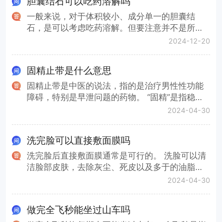
胆囊结石可以吃药溶解吗
一般来说，对于体积较小、成分单一的胆囊结
石，是可以考虑吃药溶解。但要注意并不是所有
胆结石都可以通过药物溶解，主要取决于结石的
2024-12-20
类型、大小、位置以及患者的整体健康状况。 在
临床上，胆固醇结石是最常见的胆结石类型，约
固精止带是什么意思
占所有胆结石的70%至80%。胆固醇结石主要由
胆固醇过度沉积在胆汁中形成，通常在胆囊中形
固精止带是中医的说法，指的是治疗男性性功能
成结晶并逐渐发展为结石。除此之外，胆固醇结
障碍，特别是早泄问题的药物。 “固精”是指稳定
石形成后，胆红素和钙盐沉积在结石表面，逐渐
精液的排泄，帮助延长性交持续时间。“止带”是防
2024-04-30
增大，形成混合型结石。还可能引起胆囊感染、
止精液的过早排出。 “固精”的常用药物有山茱
胆道疾病等。 因此，一经发现胆囊结石，建议及
萸、五味子、莲子、覆盆子、沙苑子、芡实、肉
洗完脸可以直接敷面膜吗
时采取溶石治疗。常用的溶解胆石药物包括爱活
桂、仙芋、淫羊藿等，主要通过调节身体的阴阳
胆通软胶囊、消炎利胆片、胆宁片等。爱活胆通
平衡、补充肾气等方式来改善男性的性功能。 “止
洗完脸后直接敷面膜通常是可行的。 洗脸可以清
软胶囊是一种专效溶石的进口植物治胆药，它含
带”的常见药物有猪苓、茯苓、车前子、泽泻、赤
洁脸部皮肤，去除灰尘、死皮以及多于的油脂，
有天然欧活血丹植物成分，能够利胆、溶石、保
芍、丹皮、海螵蛸等，有固精缩尿、补肾助阳的
同时可以打开毛孔，更利于皮肤吸收面膜或是护
2024-04-30
肝三效合一，特别适合用于早期胆固醇性结石及
功效。 上述药物单独使用效果可能不明显，需要
肤品中的有效成分，因此洗脸后可以直接敷面
孤立性、混合性以胆固醇为主的结石，通过促进
专业的中医按照患者的实际情况进行合理的搭
膜。 目前市面上面膜的种类比较多，最常见的是
做完全飞秒能坐过山车吗
胆固醇性结石的溶解，改善消化道症状，从而达
配，才能起到理想的治疗效果。 除了药物治疗
清洁面膜和保湿面膜，都很适合在洗脸后使用。
到溶石的目的。 然而，对于较大的结石或引发严