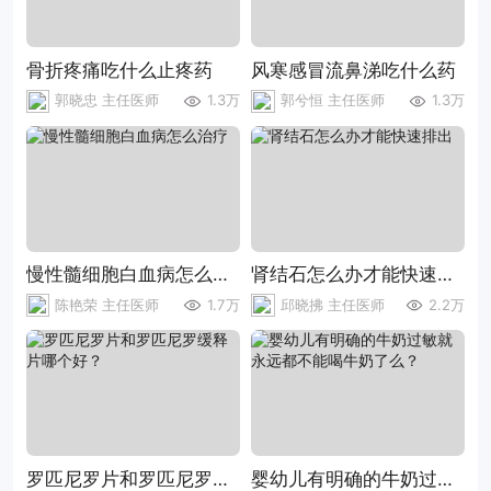
骨折疼痛吃什么止疼药
风寒感冒流鼻涕吃什么药
郭晓忠 主任医师
1.3万
郭兮恒 主任医师
1.3万
慢性髓细胞白血病怎么治疗
肾结石怎么办才能快速排出
陈艳荣 主任医师
1.7万
邱晓拂 主任医师
2.2万
罗匹尼罗片和罗匹尼罗缓释片哪个好？
婴幼儿有明确的牛奶过敏就永远都不能喝牛奶了么？