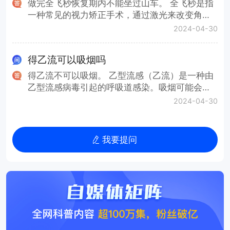
外，中医认为保持良好的生活方式和饮食习惯，
1、清洁面膜：比如深层清洁或吸附面膜，在洗完
做完全飞秒恢复期内不能坐过山车。 全飞秒是指
重症状的胆囊结石，药物治疗效果可能比较有
以及适当的运动和锻炼也能帮助改善性功能问
脸后使用可以更好的清除毛孔中的污垢和油脂。
一种常见的视力矫正手术，通过激光来改变角膜
限，此时则需要考虑手术治疗。
题。
2、保湿面膜：特别是补水面膜或者有滋润功效的
的形状以纠正近视、远视或散光。一般来说，完
2024-04-30
面膜，在洗完脸后使用可以帮助皮肤吸收更多水
成这种手术后，通常需要一段时间眼睛才能恢复
分，使皮肤看上去更加光滑和细腻。 无论选择在
并适应手术带来的改变。 在手术后的恢复期间，
得乙流可以吸烟吗
洗完脸后还是在其他时间使用面膜，都应该确保
眼睛可能会更加敏感，容易受到外部刺激的影
皮肤干净，以便面膜更好地发挥功效。另外，注
响。鉴于过山车通常会产生高速运动、颠簸和突
得乙流不可以吸烟。 乙型流感（乙流）是一种由
意不要让面膜停留时间过长，避免引起皮肤不适
然的加速力，可能会对术后眼睛造成额外的压力
乙型流感病毒引起的呼吸道感染。吸烟可能会加
或过敏反应。
和不适感。因此，通常建议在视力矫正手术后的
重呼吸道感染的症状并影响免疫系统的功能，因
2024-04-30
一段时间内，避免参加高风险的活动，如坐过山
此不建议在感染流感时吸烟。以下是吸烟可能对
车、潜水等。 医生通常会根据患者的具体情况和
乙流感染的影响： 1、加重症状：吸烟会刺激呼吸
手术后的恢复情况提供后续的注意事项和日常生
道，导致咳嗽、喉咙痛等症状加重，而这些症状
我要提问
活的建议，因此如果想要参加比较激烈的活动，
通常在流感感染时已经存在。 2、影响免疫系
可以在复查时咨询医生，多数情况下患者需要等
统：吸烟会削弱免疫系统的功能，使得身体更难
待1-3个月。
对抗病毒感染，增加病情的严重程度和持续时
间。 3、传播风险：吸烟可能增加流感病毒传播
的风险，因为在吸烟时，病毒可以通过唾液和呼
出的空气传播给其他人。 因此，如果感染了乙型
流感，最好停止吸烟，以减轻症状并帮助身体更
好地对抗病毒。另外，戒烟也有助于提高免疫系