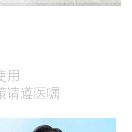
使用
策请遵医嘱