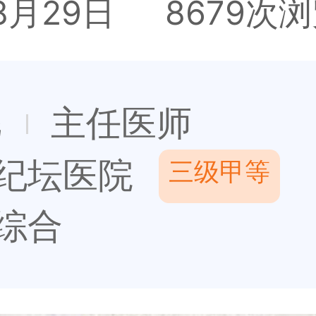
8月29日
8679次
彪
主任医师
纪坛医院
三级甲等
综合