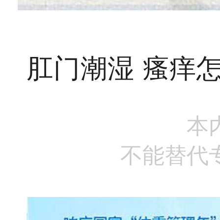
肛门潮湿 瘙痒
本
不能替代