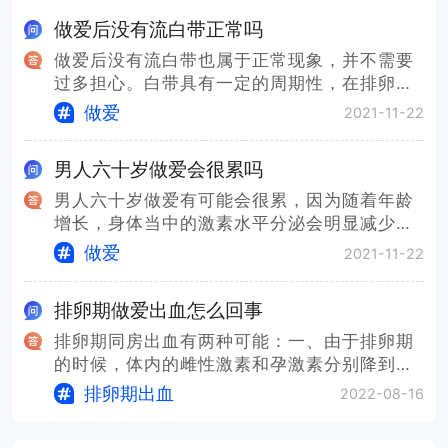
做爱后没有流白带正常吗
做爱后没有流白带也属于正常现象，并不需要
过多担心。白带具有一定的周期性，在排卵期
白带量会有所增加，而不是排卵期白带的量会
做爱
2021-11-22
有所增长，所以在做爱的同时并不会出现流白
带的现象，但是在做爱前还需要使用温水清
男人六十岁做爱会很累吗
洗，可以避免出现妇科疾病。平时还需要注意
私密处的护理，以及穿棉质的内衣，可以用于
男人六十岁做爱有可能会很累，因为随着年龄
避免私密处的皮肤出现损伤，有利于自身的健
增长，身体当中的激素水平分泌会明显减少，
康。
身体的机能也会下降，做爱属于剧烈的一种运
做爱
2021-11-22
动，所以会导致身体容易疲劳。六十岁如果身
体素质好，偶尔一次性生活并不会有太大影
排卵期做爱出血怎么回事
响，不要过分担心，也需要根据个人情况适当
到户外参加体育锻炼，比如说跑步或者是打太
排卵期同房出血有两种可能：一、由于排卵期
极拳等。保持规律的生活作息，早睡早起，尽
的时候，体内的雌性激素和孕激素分别降到相
量避免熬夜。
对比较低的程度，子宫内膜就失去雌孕激素的
排卵期出血
2022-08-16
支撑，出现撤退性的出血，刚好同房的时候就
发现有出血的情况。二、由于宫颈局部病变所