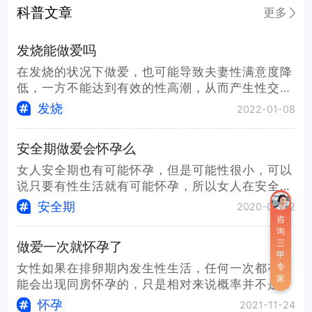
导致的，妇科检查常常会发现宫颈局部或者出
科普文章
更多
现充血的状态，表现为炎症反应，建议一定做
宫颈癌的筛查，排除宫颈上皮病变或者早期宫
发烧能做爱吗
颈癌。另外，对于同房出血，一定要注意保持
局部清洁，1个星期内都不可以再有性生活。
在发烧的状况下做爱，也可能导致夫妻性满意度降
低，一方不能达到有效的性高潮，从而产生性交的
厌恶感。发热需要尽快进行退热处理
发烧
2022-01-08
安全期做爱会怀孕么
女人安全期也有可能怀孕，但是可能性很小，可以
说只要有性生活就有可能怀孕，所以女人在安全期
也有可能怀孕的，只是怀孕的机率不
安全期
2020-08-12
咨
询
做爱一次就怀孕了
三
甲
女性如果在排卵期内发生性生活，任何一次都有可
专
家
能会出现同房怀孕的，只是相对来说概率并不是很
高，通常来说排卵期内性生活受孕的
怀孕
2021-11-24