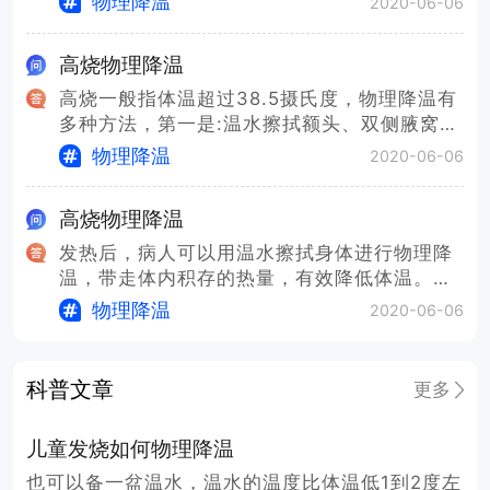
物理降温
2020-06-06
位，促进体温的下降，避免紧张，可以多给患
者喝水，补充体液，必要时使用退热药。
高烧物理降温
高烧一般指体温超过38.5摄氏度，物理降温有
多种方法，第一是:温水擦拭额头、双侧腋窝、
手心、脚心等部位，还可以使用酒精擦拭双侧
物理降温
2020-06-06
腋窝、手心及脚心等部位；对于高烧持续不退
的患者，需要及时使用药物进行治疗，以免引
高烧物理降温
起高热惊厥。还可以使用温水擦拭身体，帖降
温贴等。宝宝高烧物理降温的方式可以使用温
发热后，病人可以用温水擦拭身体进行物理降
热水进行擦洗身体也可以使用酒精擦洗脚窝前
温，带走体内积存的热量，有效降低体温。病
心后心和腿腕处，宝宝出现了高烧可能是由于
人在发热期间应多饮温水，多吃果蔬，促进新
物理降温
2020-06-06
感冒所引起的要及时的给宝宝服用抗感冒的药
陈代谢，加速体内毒素的排出，缓解症状。当
物，积极的进行治疗，要及时的给宝宝补充一
然物理降温的方法一般适合体温在38.5度以下
些水也可以有效的促进降温，平时的生活当中
使用，超过时需要服用退烧药退烧。一般来说
科普文章
更多
要预防感冒。
儿童热采取物理冷可以给孩子多喝温开水，帮
助散热。一般发烧体温不超过38.5度，可以采
儿童发烧如何物理降温
取物理降温，物理降温的方法主要有温水擦
浴，用毛巾沾温水以后拧干擦拭腋窝，大腿
也可以备一盆温水，温水的温度比体温低1到2度左