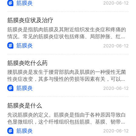
动受限症状，止痛效果比较明显
筋膜炎
2020-06-12
筋膜炎症状及治疗
筋膜炎是指肌肉筋膜及其附近组织发生炎症和疼痛的
情况。常见的筋膜炎症状包括疼痛、局部肿胀、红
肿、运动受限以及皮肤变化。 1、疼痛：是最常见的
筋膜炎
2020-06-12
症状，通常呈现剧痛、钝痛或刺痛感，可以是持续性
或间歇性的。 2、局部肿胀：受累区域可能出现肿
筋膜炎吃什么药
胀，触摸时可能感到热热的。 3、红肿：炎症引起的
局部组织充血和炎性渗出导致红肿的出现。 4、运动
腰肌膜炎是发生于腰背部肌肉及肌膜的一种慢性无菌
受限：由于疼痛和炎症，受累区域的活动范围可能受
性炎症改变，其多与慢性的劳损等因素有关，可以造
限制，例如关节活动受限或难以进行正常的运动。
成局部筋膜的充血、渗出、水肿
筋膜炎
2020-06-12
5、皮肤变化：根据炎症的程度和局部循环的受影
响，可能会出现皮肤发红、发热或发紫等变化。
筋膜炎是什么
先说筋膜炎的定义。筋膜炎是指由于各种原因导致白
色显微组织，这个纤维组织包括筋膜、基膜、韧带、
肌腱、腱鞘、骨膜等，出现一种
筋膜炎
2020-06-12