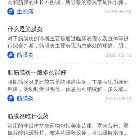
肉和筋膜的生长不协调，所导致的膝关节周围小腿肌
肉的前部，或者大腿肌肉前部、
生长痛
2020-06-09
什么是筋膜炎
对于筋膜炎的诊断主要是通过临床表现以及查体等进
行综合判断，筋膜炎主要表现为患病处的疼痛、肌肉
紧张或者痉挛，可出现麻木和运
筋膜炎
2020-06-12
肌筋膜炎一般多久能好
腰肌筋膜炎是比较常见的腰痛疾病，主要表现为腰部
疼痛，活动时受限明显，休息后可稍缓解，多久能康
复取决于治疗情况。其次可以做
筋膜炎
2020-06-12
筋膜炎吃什么药
常用的非甾体抗炎药物包括美洛昔康、塞来昔布、双
氯芬酸钠缓释片、布洛芬缓释胶囊，可以缓解疼痛活